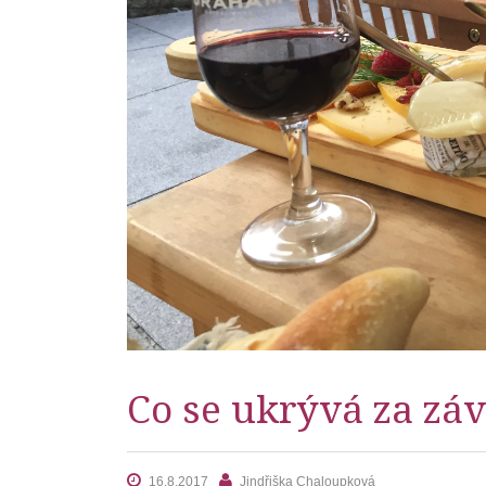
Co se ukrývá za záv
16.8.2017
Jindřiška Chaloupková