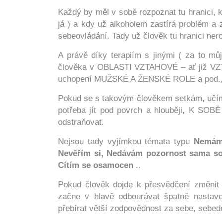
Každý by měl v sobě rozpoznat tu hranici, 
já ) a kdy už alkoholem zastírá problém a 
sebeovládání. Tady už člověk tu hranici ne
A právě díky terapiím s jinými ( za to mů
člověka v OBLASTI VZTAHOVÉ – ať již VZT
uchopení MUŽSKÉ A ŽENSKÉ ROLE a pod., 
Pokud se s takovým člověkem setkám, učím
potřeba jít pod povrch a hlouběji, K SO
odstraňovat.
Nejsou tady vyjímkou témata typu
Nemám 
Nevěřím si, Nedávám pozornost sama so
Cítím se osamocen
..
Pokud člověk dojde k přesvědčení změnit 
začne v hlavě odbourávat špatně nastave
přebírat větší zodpovědnost za sebe, sebed