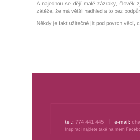
A najednou se dějí malé zázraky, člověk z
zátěže, že má větší nadhled a to bez podpůr
Někdy je fakt užitečné jít pod povrch věcí, c
|
tel.:
774 441 445
e-mail:
cha
Inspiraci najdete také na mém
Faceb