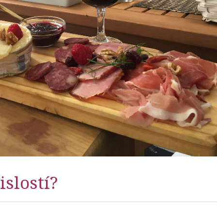
islostí?