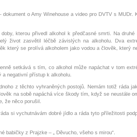
 – dokument o Amy Winehouse a video pro DVTV s MUDr. 
doby, kterou přivedl alkohol k předčasné smrti. Na druhé 
elý život zasvětil léčbě závislých na alkoholu. Dva ext
ověk který se prolívá alkoholem jako vodou a člověk, který 
 denně setkává s tím, co alkohol může napáchat v tom ext
 a negativní přístup k alkoholu.
noho z těchto vyhraněných postojů. Nemám totiž ráda jak
člověk na sobě napáchá více škody tím, když se neustále o
, že něco porušil.
da si vychutnávám dobré jídlo a ráda tyto příležitosti pod
mé babičky z Prajzke – „ Děvucho, všeho s mirou“.