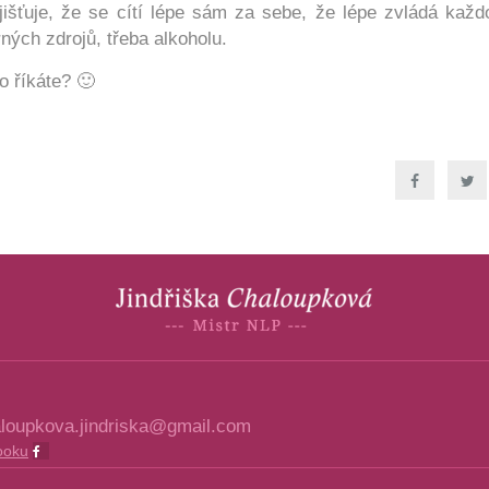
jišťuje, že se cítí lépe sám za sebe, že lépe zvládá každ
ných zdrojů, třeba alkoholu.
o říkáte? 🙂
loupkova.jindriska@gmail.com
ooku