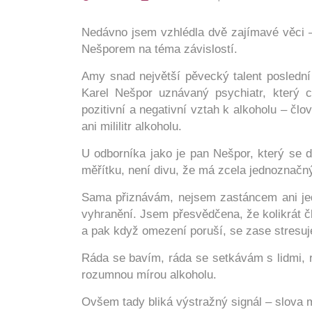
Nedávno jsem vzhlédla dvě zajímavé věci
Nešporem na téma závislostí.
Amy snad největší pěvecký talent poslední 
Karel Nešpor uznávaný psychiatr, který c
pozitivní a negativní vztah k alkoholu – čl
ani mililitr alkoholu.
U odborníka jako je pan Nešpor, který se
měřítku, není divu, že má zcela jednoznačný
Sama přiznávám, nejsem zastáncem ani jed
vyhranění. Jsem přesvědčena, že kolikrát 
a pak když omezení poruší, se zase stresuje
Ráda se bavím, ráda se setkávám s lidmi, rá
rozumnou mírou alkoholu.
Ovšem tady bliká výstražný signál – slova 