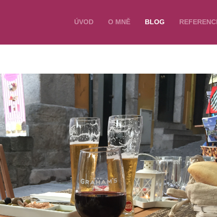
ÚVOD
O MNĚ
BLOG
REFERENC