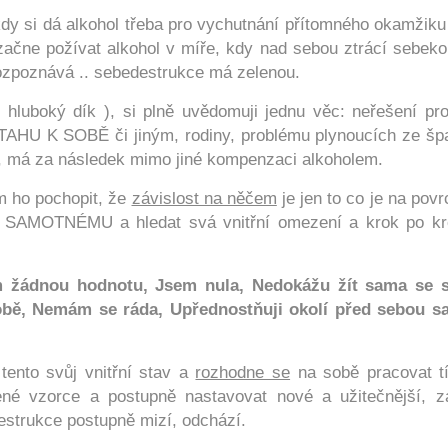
kdy si dá alkohol třeba pro vychutnání přítomného okamžiku 
začne požívat alkohol v míře, kdy nad sebou ztrácí sebekon
rozpoznává .. sebedestrukce má zelenou.
j hluboký dík ), si plně uvědomuji jednu věc: neřešení pr
AHU K SOBĚ či jiným, rodiny, problému plynoucích ze šp
má za následek mimo jiné kompenzaci alkoholem.
 ho pochopit, že
závislost na něčem
je jen to co je na povr
BĚ SAMOTNÉMU a hledat svá vnitřní omezení a krok po kr
žádnou hodnotu, Jsem nula, Nedokážu žít sama se 
bě, Nemám se ráda, Upřednostňuji okolí před sebou 
tento svůj vnitřní stav a
rozhodne se
na sobě pracovat t
né vzorce a postupně nastavovat nové a užitečnější, z
estrukce postupně mizí, odchází.