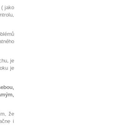
( jako
trolu,
oblémů
atného
chu, je
oku je
sebou,
samým,
ím, že
ačne i