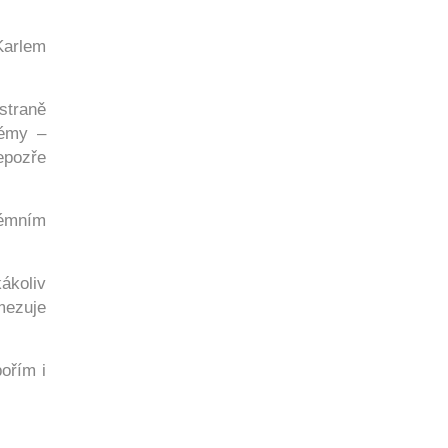
Karlem
straně
rémy –
nepozře
rémním
ákoliv
mezuje
pořím i